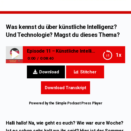
Was kennst du über künstliche Intelligenz?
Und Technologie? Magst du dieses Thema?
Episode 11 – Künstliche Intelligenz
1x
0:00
0:08:40
Episode 11 – Künstliche Intelligenz
Download
Stitcher
Download Transkript
Powered by the
Simple Podcast Press
Player
Halli hallo! Na, wie geht es euch? Wie war eure Woche?
Ist es schon sehr kalt wo ihr seid? Hier ist der Sommer