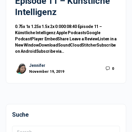
Episode 11 – Künstliche
Intelligenz
0.75x 1x 1.25x 1.5x 2x 0:000:08:40 Episode 11 –
Künstliche Intelligenz Apple PodcastsGoogle
PodcastPlayer EmbedShare Leave a ReviewListen in a
New WindowDownloadSoundCloudStitcherSubscribe
on AndroidSubscribe via…
Jennifer
0
November 19, 2019
Suche
Search