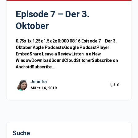
Episode 7 – Der 3.
Oktober
0.75x 1x 1.25x 1.5x 2x 0:000:08:16 Episode 7 – Der 3.
Oktober Apple PodcastsGoogle PodcastPlayer
EmbedShare Leave a ReviewListen in a New
WindowDownloadSoundCloudStitcherSubscribe on
AndroidSubscribe…
Jennifer
0
März 16, 2019
Suche