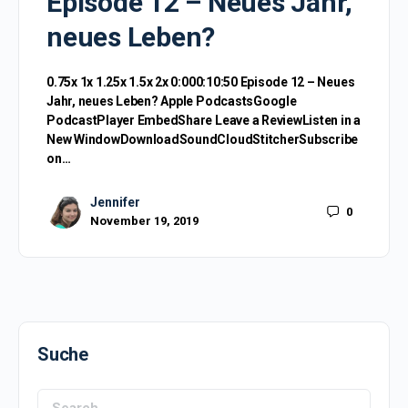
Episode 12 – Neues Jahr,
neues Leben?
0.75x 1x 1.25x 1.5x 2x 0:000:10:50 Episode 12 – Neues
Jahr, neues Leben? Apple PodcastsGoogle
PodcastPlayer EmbedShare Leave a ReviewListen in a
New WindowDownloadSoundCloudStitcherSubscribe
on…
Jennifer
0
November 19, 2019
Suche
Search