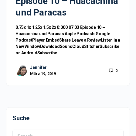
Episode 10 – Huacachina
und Paracas
0.75x 1x 1.25x 1.5x 2x 0:000:07:03 Episode 10 –
Huacachina und Paracas Apple PodcastsGoogle
PodcastPlayer EmbedShare Leave a ReviewListen in a
New WindowDownloadSoundCloudStitcherSubscribe
on AndroidSubscribe…
Jennifer
0
März 19, 2019
Suche
Search